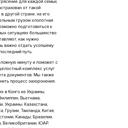
трясение для каждой семьи,
астрахован от такой
в другой стране, на его
ельным грузом хлопотная
возможно подготовиться к
нных ситуациях большинство
тавляют, как нужно
нь важно отдать усопшему
последний путь.
сложную минуту и поможет с
 целостный комплекс услуг
ета документов. Мы также
нить процесс захоронения.
 в Конго из Украины,
 Филиппин, Вьетнама,
и, Украины, Казахстана,
а, Грузии, Таиланда, Китая,
стонии, Канады, Бразилии,
а, Великобритании, ЮАР,