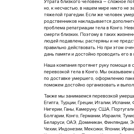
Утрата близкого человека – сложное по
но, к несчастью, в нашем мире никто не з
тяжелой трагедии. Если же человек умер 
родственников накладывается дополнит
проблема репатриации тела в Конго. Не
смерти близких. Поэтому в таких жизне
людей подавлены, растеряны и не предс
правильно действовать. Но при этом оче
дань памяти и достойно проводить его в 
Наша компания протянет руку помощи в 
перевозкой тела в Конго. Мы оказываем
по доставке умершего, оформлению пак
поможем достойно организовать и выпол
Также мы занимаемся перевозкой умерших
Египта, Турции, Греции, Италии, Испании,
Нигерии, Ганы, Камеруну, США, Португали
Болгарии, Конго, Германии, Израиля, Тунис
Беларуси, ОАЭ, Доминикан, Финляндии, Э
Чехии, Индонезии, Мексики, Японии, Иран